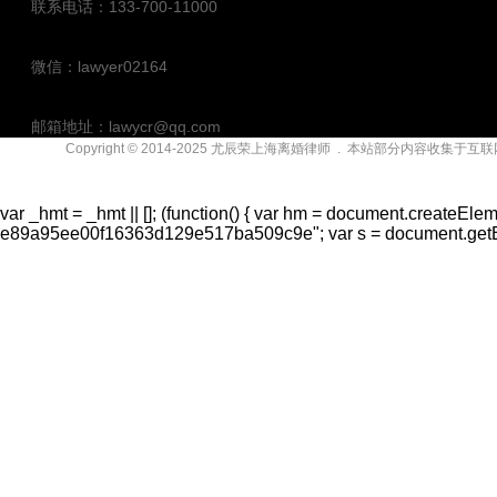
联系电话：133-700-11000
微信：lawyer02164
邮箱地址：lawycr@qq.com
Copyright © 2014-2025
尤辰荣上海离婚律师
. 本站部分内容收集于互
联系地址：上海市漕溪北路上海实业大厦（徐家汇）
var _hmt = _hmt || []; (function() { var hm = document.createElem
e89a95ee00f16363d129e517ba509c9e"; var s = document.getElem