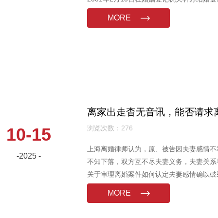
MORE
离家出走杳无音讯，能否请求
浏览次数：276
10-15
上海离婚律师认为，原、被告因夫妻感情不
-2025 -
不知下落，双方互不尽夫妻义务，夫妻关系
关于审理离婚案件如何认定夫妻感情确以破
定，一方下落不明满二年，对方起诉离婚，
MORE
感情确已破裂。