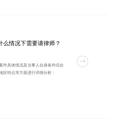
什么情况下需要请律师？
案件具体情况及当事人自身条件综合
地区特点等方面进行详细分析：
书）、收集关键证据（如财产转移、
及复杂财产分割（如股票代持、公司
法律分析和案例经验争取有利判决。