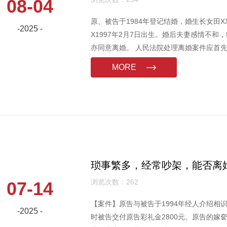
08-04
原、被告于1984年登记结婚，婚生长女田XX
-2025 -
X1997年2月7日出生。婚后夫妻感情不
亦同意离婚。 人民法院处理离婚案件应首
否可以离婚。本案中夫妻之间只要加强沟通
MORE
任，夫妻关系完全有和好的可能不应离
琐事繁多，经常吵架，能否离
浏览次数：262
07-14
【案件】原告与被告于1994年经人介绍相识，
-2025 -
时被告交付原告彩礼金2800元。原告的嫁