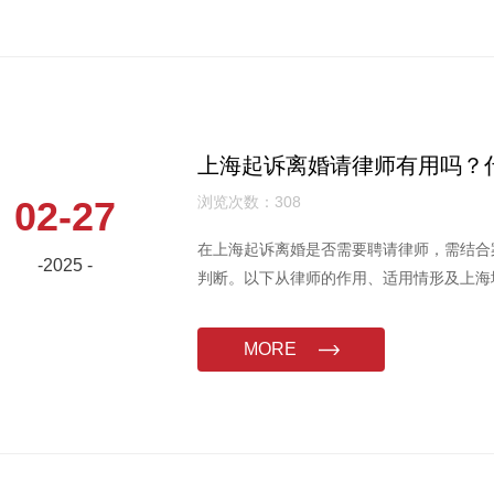
上海起诉离婚请律师有用吗？
浏览次数：308
02-27
在上海起诉离婚是否需要聘请律师，需结合
-2025 -
判断。以下从律师的作用、适用情形及上海
一、律师在离婚诉讼中的核心作用
MORE
专业法律支持
律师可协助处理法律程序（如立案、起草文
婚外情证据），并制定诉讼策略。尤其在涉
股权）或法律空白问题时，专业律师能通过