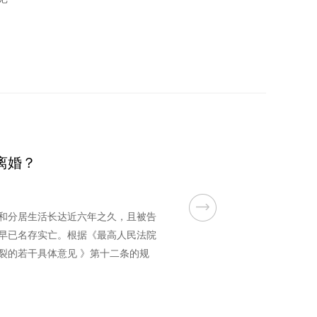
离婚？
和分居生活长达近六年之久，且被告
早已名存实亡。根据《最高人民法院
裂的若干具体意见 》第十二条的规
经公告查找确无下落的，应视为夫妻