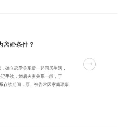
为离婚条件？
相识，确立恋爱关系后一起同居生活，
婚登记手续，婚后夫妻关系一般，于
姻关系存续期间，原、被告常因家庭琐事
后一直不与原告联系，至今下落不明，
告离婚。