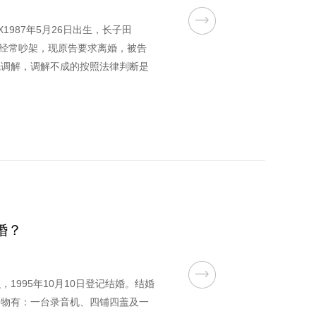
1987年5月26日出生，长子田
和，经常吵架，现原告要求离婚，被告
先调解，调解不成的按照法律判断是
，互相理解，各自尽到对家庭的责
婚。
婚？
1995年10月10日登记结婚。结婚
奁物有：一台录音机、四铺四盖及一