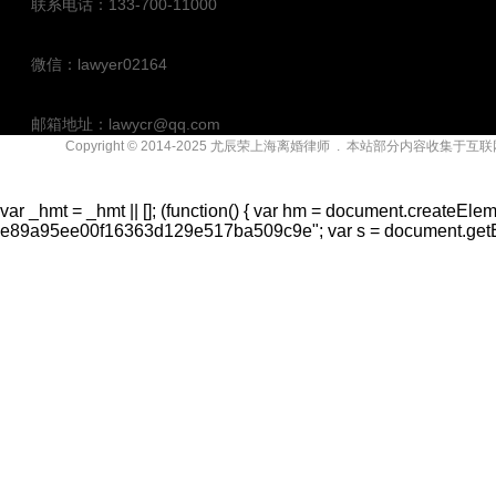
联系电话：133-700-11000
微信：lawyer02164
邮箱地址：lawycr@qq.com
Copyright © 2014-2025
尤辰荣上海离婚律师
. 本站部分内容收集于互
联系地址：上海市漕溪北路上海实业大厦（徐家汇）
var _hmt = _hmt || []; (function() { var hm = document.createElem
e89a95ee00f16363d129e517ba509c9e"; var s = document.getElem